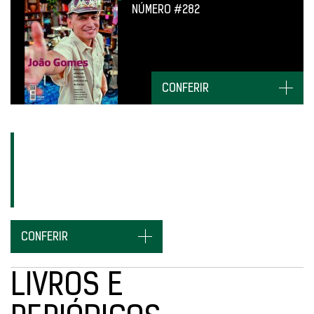
NÚMERO #282
CONFERIR
ASSINE E
RECEBA
EM SUA CASA
EM QUALQUER
LUGAR DO BRASIL.
CONFERIR
LIVROS E