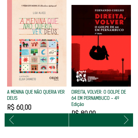
R
S
A MENINA QUE NÃO QUERIA VER
DIREITA, VOLVER: O GOLPE DE
DEUS
64 EM PERNAMBUCO - 4ª
Edição
R$ 60,00
R$ 80,00