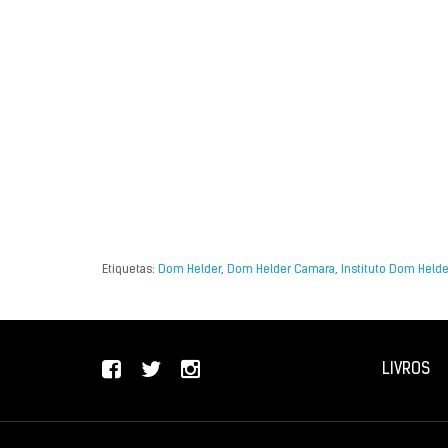
Etiquetas:
Dom Helder
,
Dom Helder Camara
,
Instituto Dom Held
LIVROS