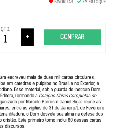
FAVORITAR
EM ESTOQUE
QTD.
+
COMPRAR
ra escreveu mais de duas mil cartas circulares, 
 em cátedras e púlpitos no Brasil e no Exterior, e 
iano. Esse material, sob a guarda do Instituto Dom 
ditora, formando a 
Coleção Obras Completas de 
ganizado por Marcelo Barros e Daniel Sigal, reúne as 
res, entre as vigílias de 31 de Janeiro/1 de Fevereiro 
lena ditadura, o Dom desvela sua alma na defesa dos 
ristão. Este primeiro tomo inclui 80 dessas cartas 
us discursos.