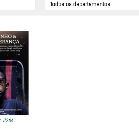
te #264