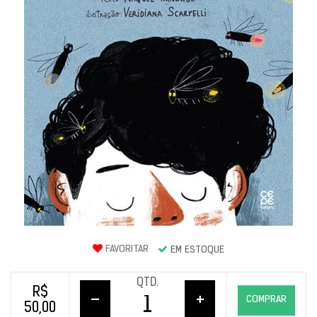
FAVORITAR
EM ESTOQUE
QTD.
R$
–
+
COMPRAR
50,00