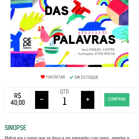
FAVORITAR
EM ESTOQUE
QTD.
R$
–
+
COMPRAR
40,00
SINOPSE
Mafuá era o nome que se dava a um parquinho com jogos, prendas e