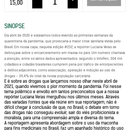
–
+
15,00
SINOPSE
Era abril de 2020 e estávamos todos vivendo as primeiras semanas da
quarentena da pandemia, que provocaria a maior crise sanitária vivida pelo
Brasil. Em nossa capa, naquela edição #232, a repórter Luciana Veras se
debruçava sobre o encarceramento em massa no país. Um número chamava
a atenção, entre os vários dados apresentados: segundo o InfoPen, 304 mil
cidadãos e cidadãs brasileiras cumprem pena por tráfico de entorpecentes
e delitos adjacentes, como associação, operação e indução ao uso de
drogas – 39,4% do total da nossa população carcerária.
E é sobre as drogas que lançamos nosso olhar neste abril de
2021, quando vivemos o pior momento da pandemia. Foi nesse
tema polêmico e envolto em tantos preconceitos que a nossa
repórter Luciana Veras mergulhou nos últimos meses. Através
das variadas fontes que ela reúne em sua reportagem, não é
difícil chegar à conclusão de que, no Brasil, o debate em torno
das drogas não conseguiu evoluir, sair do viés proibicionista e
moralista, para uma compreensão ampla e diversa do tema.
A reportagem apresenta abordagem sobre o uso da maconha
para fins medicinais no Brasil, faz um apanhado histórico do uso