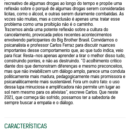
recreativo de algumas drogas ao longo do tempo e propõe uma
reflexão sobre o porquê de algumas drogas serem consideradas
lícitas, como o álcool, e outras serem duramente combatidas. As
vozes são muitas, mas a conclusão é apenas uma: tratar esse
problema como uma proibição não é o caminho.
Trazemos ainda uma potente reflexão sobre a cultura do
cancelamento, provocada pelos recentes acontecimentos
envolvendo participantes do Big Brother Brasil. Convidamos o
psicanalista e professor Carlos Ferraz para discutir nuances
importantes desse comportamento que, ao que tudo indica, veio
para ficar. Resta-nos apenas aprender a tirar o melhor disso tudo,
construindo pontes, e não as destruindo. “O acolhimento crítico
diante dos que demonstram diferenças e mesmo preconceitos,
mas que não inviabilizem um diálogo amplo, parece uma conduta
politicamente mais madura, pedagogicamente mais promissora e
psicanaliticamente mais sustentável. Fora um outro fato: o uso
dessa lupa minuciosa e amplificadora não permite um lugar ao
sol nem mesmo para os ativistas”, escreve Carlos. Que neste
2021, que começa tão sofrido, possamos ter a sabedoria de
sempre buscar a empatia e o diálogo.
CARACTERÍSTICAS