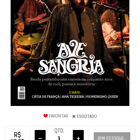
FAVORITAR
ESGOTADO
QTD.
R$
–
+
SEM ESTOQUE...