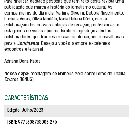
Para finalizar, destaco pessoas que têm feito desta revista uma 
publicação que marca a história do jornalismo cultural. As 
companheiras do dia a dia: Mariana Oliveira, Débora Nascimento, 
Luciana Veras, Olívia Mindêlo, Maria Helena Pôrto, com a 
colaboração dos nossos colegas de redação, profissionais e 
estagiários de várias épocas. Também agradeço a tantos 
colaboradores que trouxeram suas contribuições maravilhosas 
Continente
para a 
. Desejo a vocês, sempre, excelentes 
encontros e leituras!

Adriana Dória Matos

Nossa capa:
 montagem de Matheus Melo sobre fotos de Thalita 
Tavares (IGNUS)
CARACTERÍSTICAS
Edição: Julho/2023
ISBN: 9771808755003 276