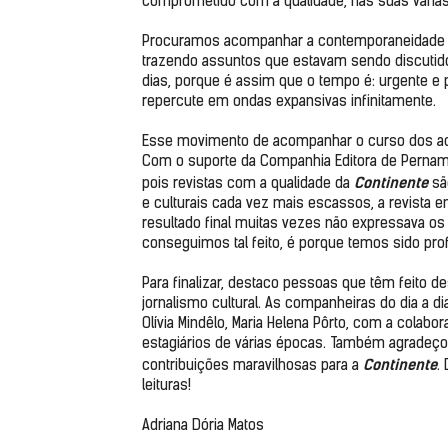
comprometido com a qualidade, nas suas várias
Procuramos acompanhar a contemporaneidade no 
trazendo assuntos que estavam sendo discutid
dias, porque é assim que o tempo é: urgente e p
repercute em ondas expansivas infinitamente.

Esse movimento de acompanhar o curso dos ac
Com o suporte da Companhia Editora de Pernambu
Continente 
pois revistas com a qualidade da 
sã
e culturais cada vez mais escassos, a revista
resultado final muitas vezes não expressava os e
conseguimos tal feito, é porque temos sido pro
Para finalizar, destaco pessoas que têm feito de
jornalismo cultural. As companheiras do dia a dia
Olívia Mindêlo, Maria Helena Pôrto, com a colabo
estagiários de várias épocas. Também agradeço
Continente
contribuições maravilhosas para a 
.
leituras!

Adriana Dória Matos
