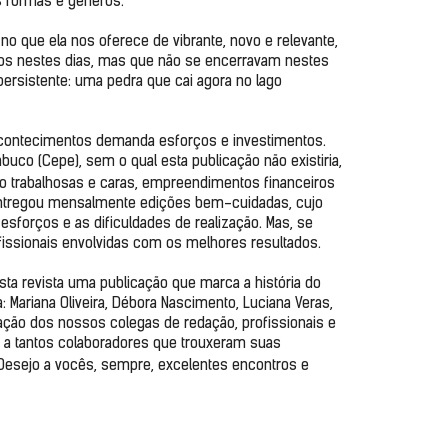
 formas e gêneros.

que ela nos oferece de vibrante, novo e relevante, 
os nestes dias, mas que não se encerravam nestes 
ersistente: uma pedra que cai agora no lago 
ontecimentos demanda esforços e investimentos. 
co (Cepe), sem o qual esta publicação não existiria, 
o trabalhosas e caras, empreendimentos financeiros 
 entregou mensalmente edições bem-cuidadas, cujo 
sforços e as dificuldades de realização. Mas, se 
fissionais envolvidas com os melhores resultados.

sta revista uma publicação que marca a história do 
: Mariana Oliveira, Débora Nascimento, Luciana Veras, 
ração dos nossos colegas de redação, profissionais e 
 a tantos colaboradores que trouxeram suas 
 Desejo a vocês, sempre, excelentes encontros e 