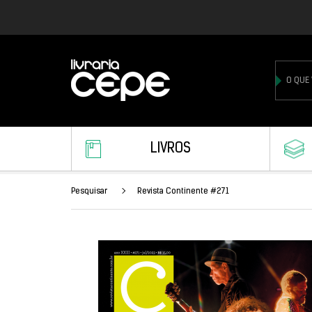
LIVROS
Pesquisar
Revista Continente #271