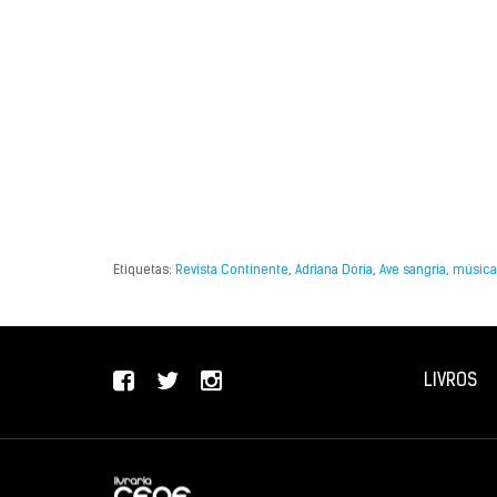
Etiquetas:
Revista Continente
,
Adriana Dória
,
Ave sangria
,
música
LIVROS