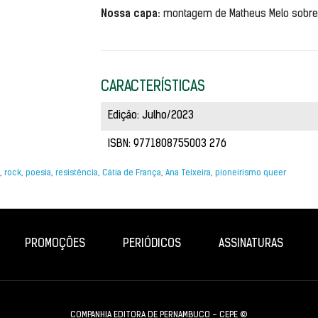
Nossa capa:
 montagem de Matheus Melo sobre f
CARACTERÍSTICAS
Edição: Julho/2023
ISBN: 9771808755003 276
,
rock
,
poesia
,
resistência
,
Cátia de França
,
Ana Teixeira
,
pioneirismo queer
PROMOÇÕES
PERIÓDICOS
ASSINATURAS
COMPANHIA EDITORA DE PERNAMBUCO - CEPE ©