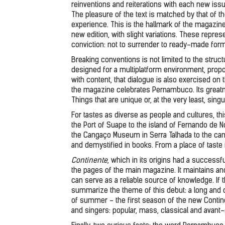
reinventions and reiterations with each new issue. 
The pleasure of the text is matched by that of t
experience. This is the hallmark of the magazine, 
new edition, with slight variations. These represe
conviction: not to surrender to ready-made formu
Breaking conventions is not limited to the structur
designed for a multiplatform environment, proposi
with content, that dialogue is also exercised on 
the magazine celebrates Pernambuco. Its greatnes
Things that are unique or, at the very least, singul
For tastes as diverse as people and cultures, th
the Port of Suape to the island of Fernando de 
the Cangaço Museum in Serra Talhada to the can
and demystified in books. From a place of taste i
Continente
, which in its origins had a successf
the pages of the main magazine. It maintains and
can serve as a reliable source of knowledge. If 
summarize the theme of this debut: a long and d
of summer - the first season of the new Conti
and singers: popular, mass, classical and avant-