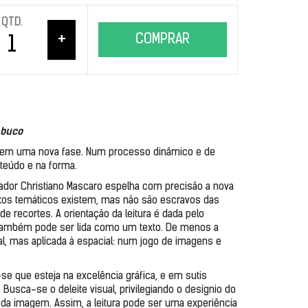
QTD.
+
COMPRAR
mbuco
 em uma nova fase. Num processo dinâmico e de 
nteúdo e na forma. 
trador Christiano Mascaro espelha com precisão a nova 
 eixos temáticos existem, mas não são escravos das 
 recortes. A orientação da leitura é dada pelo 
também pode ser lida como um texto. De menos a 
, mas aplicada à espacial: num jogo de imagens e 
se que esteja na excelência gráfica, e em sutis 
usca-se o deleite visual, privilegiando o desígnio do 
 da imagem. Assim, a leitura pode ser uma experiência 