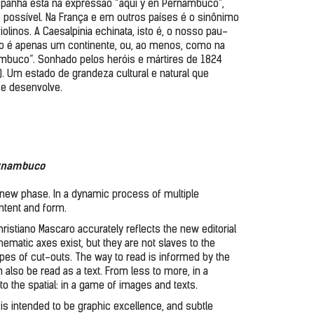
spanha está na expressão “aquí y en Pernambuco”, 
o possível. Na França e em outros países é o sinônimo 
inos. A Caesalpinia echinata, isto é, o nosso pau-
o é apenas um continente, ou, ao menos, como na 
ambuco”. Sonhado pelos heróis e mártires de 1824 
. Um estado de grandeza cultural e natural que 
 e desenvolve.
ernambuco
new phase. In a dynamic process of multiple 
ontent and form.
ristiano Mascaro accurately reflects the new editorial 
ematic axes exist, but they are not slaves to the 
es of cut-outs. The way to read is informed by the 
 also be read as a text. From less to more, in a 
o the spatial: in a game of images and texts.
s intended to be graphic excellence, and subtle 