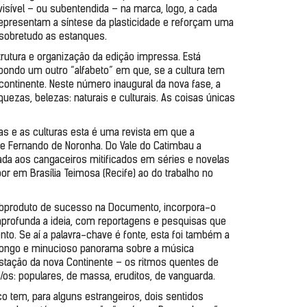
 visível – ou subentendida – na marca, logo, a cada 
presentam a síntese da plasticidade e reforçam uma 
 sobretudo as estanques.
rutura e organização da edição impressa. Está 
ondo um outro “alfabeto” em que, se a cultura tem 
ontinente. Neste número inaugural da nova fase, a 
ezas, belezas: naturais e culturais. As coisas únicas 
s e as culturas esta é uma revista em que a 
de Fernando de Noronha. Do Vale do Catimbau a 
a aos cangaceiros mitificados em séries e novelas 
r em Brasília Teimosa (Recife) ao do trabalho no 
ubproduto de sucesso na Documento, incorpora-o 
 aprofunda a ideia, com reportagens e pesquisas que 
. Se aí a palavra-chave é fonte, esta foi também a 
m longo e minucioso panorama sobre a música 
stação da nova Continente – os ritmos quentes de 
s: populares, de massa, eruditos, de vanguarda.
o tem, para alguns estrangeiros, dois sentidos 