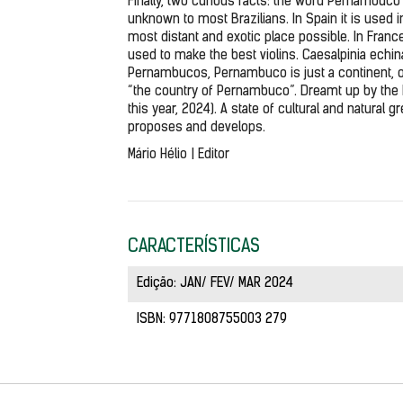
Finally, two curious facts: the word Pernambuc
unknown to most Brazilians. In Spain it is used
most distant and exotic place possible. In Franc
used to make the best violins. Caesalpinia echin
Pernambucos, Pernambuco is just a continent, or 
“the country of Pernambuco”. Dreamt up by the 
this year, 2024). A state of cultural and natural g
proposes and develops.
Mário Hélio | Editor
CARACTERÍSTICAS
Edição: JAN/ FEV/ MAR 2024
ISBN: 9771808755003 279