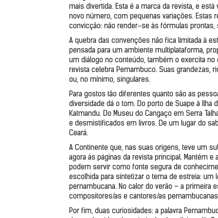
mais divertida. Esta é a marca da revista, e está
novo número, com pequenas variações. Estas re
convicção: não render-se às fórmulas prontas,
A quebra das convenções não fica limitada à est
pensada para um ambiente multiplataforma, prop
um diálogo no conteúdo, também o exercita no c
revista celebra Pernambuco. Suas grandezas, riqu
ou, no mínimo, singulares.
Para gostos tão diferentes quanto são as pessoa
diversidade dá o tom. Do porto de Suape à Ilha 
Katmandu. Do Museu do Cangaço em Serra Talhad
e desmistificados em livros. De um lugar do sabo
Ceará.
A Continente que, nas suas origens, teve um s
agora às páginas da revista principal. Mantém e
podem servir como fonte segura de conhecimento
escolhida para sintetizar o tema de estreia: u
pernambucana. No calor do verão – a primeira e
compositores/as e cantores/as pernambucanas/o
Por fim, duas curiosidades: a palavra Pernambuc