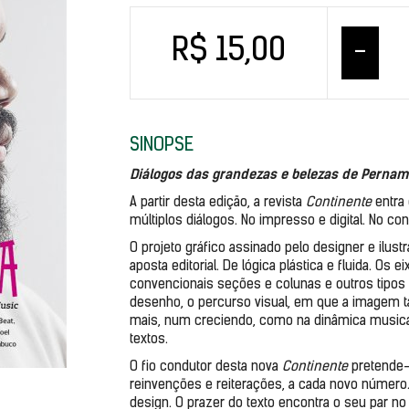
R$ 15,00
–
SINOPSE
Diálogos das grandezas e belezas de Perna
A partir desta edição, a revista 
Continente 
entra
múltiplos diálogos. No impresso e digital. No co
O projeto gráfico assinado pelo designer e ilus
aposta editorial. De lógica plástica e fluida. Os
convencionais seções e colunas e outros tipos de
desenho, o percurso visual, em que a imagem 
mais, num creciendo, como na dinâmica musical
textos.
O fio condutor desta nova 
Continente 
pretende-
reinvenções e reiterações, a cada novo número. B
design. O prazer do texto encontra o seu par no