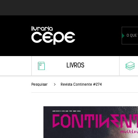
LIVROS
Pesquisar
Revista Continente #274