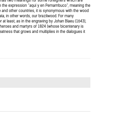
o has two meanings for some foreigners which are 
 in the expression “aquí y en Pernambuco”, meaning the 
e and other countries, it is synonymous with the wood 
ata, in other words, our brazilwood. For many 
at least, as in the engraving by Johan Blaeu (1643), 
heroes and martyrs of 1824 (whose bicentenary is 
reatness that grows and multiplies in the dialogues it 