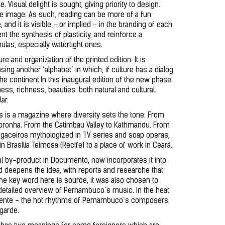
Visual delight is sought, giving priority to design. 
he image. As such, reading can be more of a fun 
and it is visible - or implied - in the branding of each 
nt the synthesis of plasticity, and reinforce a 
las, especially watertight ones.
e and organization of the printed edition. It is 
ng another ‘alphabet’ in which, if culture has a dialog 
the continent.
In this inaugural edition of the new phase 
s, richness, beauties: both natural and cultural. 
ar.
is is a magazine where diversity sets the tone. From 
Noronha. From the Catimbau Valley to Kathmandu. From 
gaceiros mythologized in TV series and soap operas, 
n Brasília Teimosa (Recife) to a place of work in Ceará.
ul by-product in Documento, now incorporates it into 
 deepens the idea, with reports and researche that 
the key word here is source, it was also chosen to 
etailed overview of Pernambuco’s music. In the heat 
nente - the hot rhythms of Pernambuco’s composers 
garde.