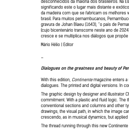
desconhecidos da maioria dos brasileiros. Na E
significando este o lugar mais distante e exótic
da madeira com que se fabricam os melhores viol
brasil. Para muitos pernambucanos, Pernambuc
gravura de Johan Blaeu (1643), “o país de Pern
(cujo bicentenário transcorre neste ano de 2024)
cresce e se multiplica nos diálogos que propõe
Mário Hélio | Editor
_
Dialogues on the greatness and beauty of P
With this edition, 
Continente 
magazine enters a 
dialogues. The printed and digital versions. In c
The graphic design by designer and illustrator Ch
commitment. With a plastic and fluid logic. The th
conventional sections and columns and other typ
drawings, the visual path, in which the image can
crescendo, as in musical dynamics, but applied t
The thread running through this new Continente i