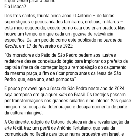
É que vieste parar a Junho
E a Lisboa?
Dos três santos, triunfa ainda João. O Antônio – de tantas 
superstições e peculiaridades familiares, eróticas, militares – 
está meio esquecido, exceto como data dos enamorados. Mas 
houve um tempo em que cada um gozava de relevância 
específica. Daí um pedido como este publicado no 
Jornal do 
Recife
, em 17 de fevereiro de 1921:
“Os moradores do Pátio de São Pedro pedem aos ilustres 
redatores desse conceituado órgão para implorar do prefeito da 
capital a fineza de começar logo a remodelação do calçamento 
da mesma praça, a fim de ficar pronta antes da festa de São 
Pedro, que, este ano, será pomposa”. 
É pouco provável que a festa de São Pedro neste ano de 2024 
seja pomposa em qualquer 
sítio 
do Brasil. Os festejos passam 
por transformações nas grandes cidades e no interior. Mas quase 
ninguém se ocupa da deterioração e desaparecimento de parte 
da cultura intangível. 
A Continente, edição de Outono, destaca ainda a revalorização da 
arte têxtil, traz um perfil de Antônio Tertuliano, que saiu da 
comunidade no Recife para tocar numa orquestra em Israel, e 