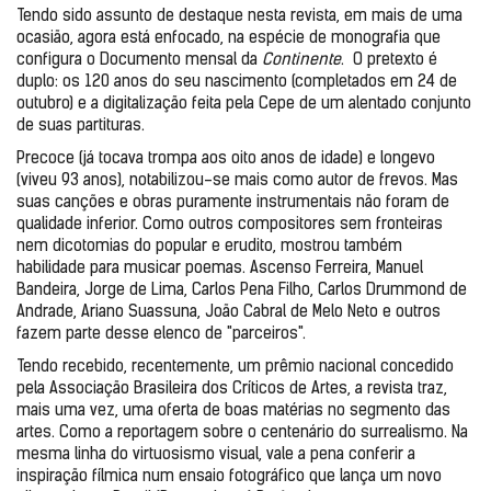
Tendo sido assunto de destaque nesta revista, em mais de uma 
ocasião, agora está enfocado, na espécie de monografia que 
configura o Documento mensal da 
Continente
.  O pretexto é 
duplo: os 120 anos do seu nascimento (completados em 24 de 
outubro) e a digitalização feita pela Cepe de um alentado conjunto 
de suas partituras.
Precoce (já tocava trompa aos oito anos de idade) e longevo 
(viveu 93 anos), notabilizou-se mais como autor de frevos. Mas 
suas canções e obras puramente instrumentais não foram de 
qualidade inferior. Como outros compositores sem fronteiras 
nem dicotomias do popular e erudito, mostrou também 
habilidade para musicar poemas. Ascenso Ferreira, Manuel 
Bandeira, Jorge de Lima, Carlos Pena Filho, Carlos Drummond de 
Andrade, Ariano Suassuna, João Cabral de Melo Neto e outros 
fazem parte desse elenco de "parceiros".
Tendo recebido, recentemente, um prêmio nacional concedido 
pela Associação Brasileira dos Críticos de Artes, a revista traz, 
mais uma vez, uma oferta de boas matérias no segmento das 
artes. Como a reportagem sobre o centenário do surrealismo. Na 
mesma linha do virtuosismo visual, vale a pena conferir a 
inspiração fílmica num ensaio fotográfico que lança um novo 