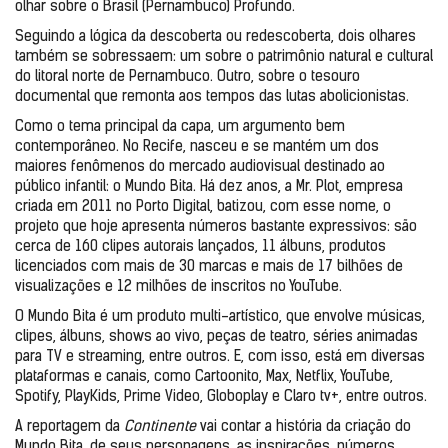
olhar sobre o Brasil (Pernambuco) Profundo. 
Seguindo a lógica da descoberta ou redescoberta, dois olhares 
também se sobressaem: um sobre o patrimônio natural e cultural 
do litoral norte de Pernambuco. Outro, sobre o tesouro 
documental que remonta aos tempos das lutas abolicionistas.
Como o tema principal da capa, um argumento bem 
contemporâneo. No Recife, nasceu e se mantém um dos 
maiores fenômenos do mercado audiovisual destinado ao 
público infantil: o Mundo Bita. Há dez anos, a Mr. Plot, empresa 
criada em 2011 no Porto Digital, batizou, com esse nome, o 
projeto que hoje apresenta números bastante expressivos: são 
cerca de 160 clipes autorais lançados, 11 álbuns, produtos 
licenciados com mais de 30 marcas e mais de 17 bilhões de 
visualizações e 12 milhões de inscritos no YouTube. 
O Mundo Bita é um produto multi-artístico, que envolve músicas, 
clipes, álbuns, shows ao vivo, peças de teatro, séries animadas 
para TV e streaming, entre outros. E, com isso, está em diversas 
plataformas e canais, como Cartoonito, Max, Netflix, YouTube, 
Spotify, PlayKids, Prime Video, Globoplay e Claro tv+, entre outros.
A reportagem da 
Continente 
vai contar a história da criação do 
Mundo Bita, de seus personagens, as inspirações, números 