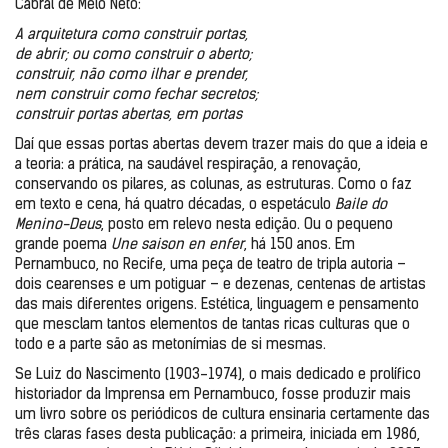
Cabral de Melo Neto:
A arquitetura como construir portas,
de abrir; ou como construir o aberto;
construir, não como ilhar e prender,
nem construir como fechar secretos;
construir portas abertas, em portas
Daí que essas portas abertas devem trazer mais do que a ideia e 
a teoria: a prática, na saudável respiração, a renovação, 
conservando os pilares, as colunas, as estruturas. Como o faz 
em texto e cena, há quatro décadas, o espetáculo 
Baile do 
Menino-Deus
, posto em relevo nesta edição. Ou o pequeno 
grande poema 
Une saison en enfer
, há 150 anos. Em 
Pernambuco, no Recife, uma peça de teatro de tripla autoria – 
dois cearenses e um potiguar – e dezenas, centenas de artistas 
das mais diferentes origens. Estética, linguagem e pensamento 
que mesclam tantos elementos de tantas ricas culturas que o 
todo e a parte são as metonímias de si mesmas. 
Se Luiz do Nascimento (1903-1974), o mais dedicado e prolífico 
historiador da Imprensa em Pernambuco, fosse produzir mais 
um livro sobre os periódicos de cultura ensinaria certamente das 
três claras fases desta publicação: a primeira, iniciada em 1986, 