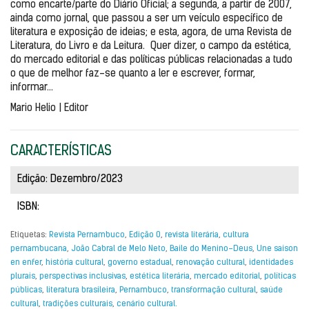
como encarte/parte do Diário Oficial; a segunda, a partir de 2007, 
ainda como jornal, que passou a ser um veículo específico de 
literatura e exposição de ideias; e esta, agora, de uma Revista de 
Literatura, do Livro e da Leitura.  Quer dizer, o campo da estética, 
do mercado editorial e das políticas públicas relacionadas a tudo 
o que de melhor faz-se quanto a ler e escrever, formar, 
informar...
Mario Helio | Editor
CARACTERÍSTICAS
Edição: Dezembro/2023
ISBN:
Etiquetas:
Revista Pernambuco
,
Edição 0
,
revista literária
,
cultura
pernambucana
,
João Cabral de Melo Neto
,
Baile do Menino-Deus
,
Une saison
en enfer
,
história cultural
,
governo estadual
,
renovação cultural
,
identidades
plurais
,
perspectivas inclusivas
,
estética literária
,
mercado editorial
,
políticas
públicas
,
literatura brasileira
,
Pernambuco
,
transformação cultural
,
saúde
cultural
,
tradições culturais
,
cenário cultural.