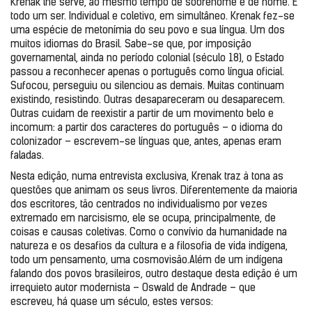
Krenak lhe serve, ao mesmo tempo de sobrenome e de nome. É 
todo um ser. Individual e coletivo, em simultâneo. Krenak fez-se 
uma espécie de metonímia do seu povo e sua língua. Um dos 
muitos idiomas do Brasil. Sabe-se que, por imposição 
governamental, ainda no período colonial (século 18), o Estado 
passou a reconhecer apenas o português como língua oficial. 
Sufocou, perseguiu ou silenciou as demais. Muitas continuam 
existindo, resistindo. Outras desapareceram ou desaparecem. 
Outras cuidam de reexistir a partir de um movimento belo e 
incomum: a partir dos caracteres do português – o idioma do 
colonizador – escrevem-se línguas que, antes, apenas eram 
faladas.
Nesta edição, numa entrevista exclusiva, Krenak traz à tona as 
questões que animam os seus livros. Diferentemente da maioria 
dos escritores, tão centrados no individualismo por vezes 
extremado em narcisismo, ele se ocupa, principalmente, de 
coisas e causas coletivas. Como o convívio da humanidade na 
natureza e os desafios da cultura e a filosofia de vida indígena, 
todo um pensamento, uma cosmovisão.Além de um indígena 
falando dos povos brasileiros, outro destaque desta edição é um 
irrequieto autor modernista – Oswald de Andrade – que 
escreveu, há quase um século, estes versos: