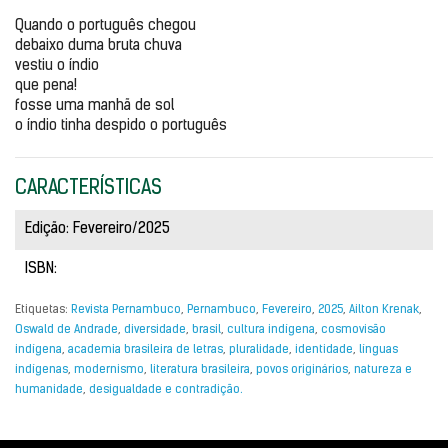
Quando o português chegou
debaixo duma bruta chuva
vestiu o índio
que pena!
fosse uma manhã de sol
o índio tinha despido o português
CARACTERÍSTICAS
Edição: Fevereiro/2025
ISBN:
Etiquetas:
Revista Pernambuco
,
Pernambuco
,
Fevereiro
,
2025
,
Ailton Krenak
,
Oswald de Andrade
,
diversidade
,
brasil
,
cultura indígena
,
cosmovisão
indígena
,
academia brasileira de letras
,
pluralidade
,
identidade
,
línguas
indígenas
,
modernismo
,
literatura brasileira
,
povos originários
,
natureza e
humanidade
,
desigualdade e contradição.