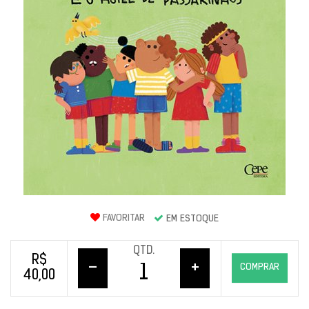
FAVORITAR
EM ESTOQUE
QTD.
R$
–
+
COMPRAR
40,00