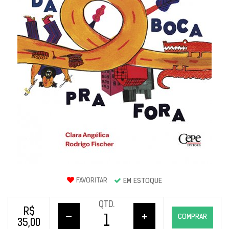
FAVORITAR
EM ESTOQUE
QTD.
R$
–
+
COMPRAR
35,00