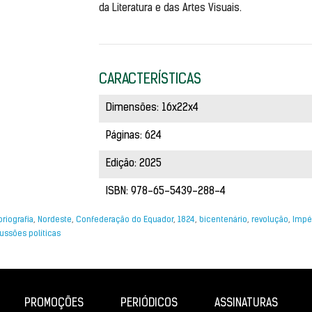
da Literatura e das Artes Visuais.
CARACTERÍSTICAS
Dimensões: 16x22x4
Páginas: 624
Edição: 2025
ISBN: 978-65-5439-288-4
oriografia
,
Nordeste
,
Confederação do Equador
,
1824
,
bicentenário
,
revolução
,
Impér
ussões políticas
PROMOÇÕES
PERIÓDICOS
ASSINATURAS