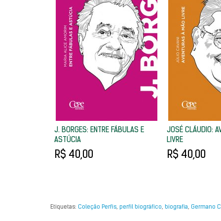
J. BORGES: ENTRE FÁBULAS E
JOSÉ CLÁUDIO: A
ASTÚCIA
LIVRE
R$ 40,00
R$ 40,00
Etiquetas:
Coleção Perfis
,
perfil biográfico
,
biografia
,
Germano C