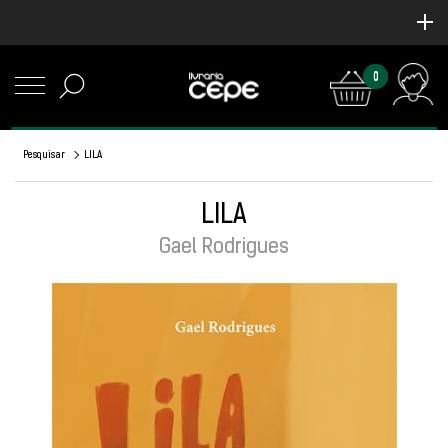
0
Pesquisar
LILA
LILA
Gael Rodrigues