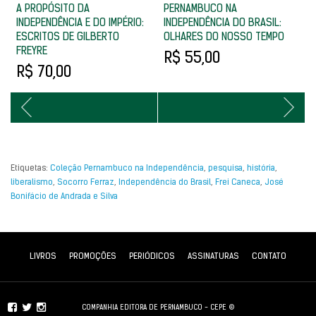
A PROPÓSITO DA
PERNAMBUCO NA
O
INDEPENDÊNCIA E DO IMPÉRIO:
INDEPENDÊNCIA DO BRASIL:
H
ESCRITOS DE GILBERTO
OLHARES DO NOSSO TEMPO
FREYRE
R$ 55,00
R$ 70,00
Etiquetas:
Coleção Pernambuco na Independência
,
pesquisa
,
história
,
liberalismo
,
Socorro Ferraz
,
Independência do Brasil
,
Frei Caneca
,
José
Bonifácio de Andrada e Silva
LIVROS
PROMOÇÕES
PERIÓDICOS
ASSINATURAS
CONTATO
COMPANHIA EDITORA DE PERNAMBUCO - CEPE ©