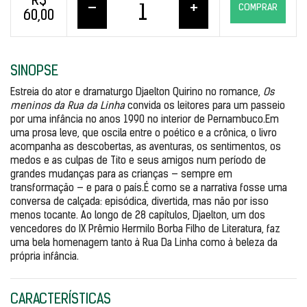
R$
–
+
COMPRAR
60,00
SINOPSE
Estreia do ator e dramaturgo Djaelton Quirino no romance, 
Os 
meninos da Rua da Linha
 convida os leitores para um passeio 
por uma infância no anos 1990 no interior de Pernambuco.Em 
uma prosa leve, que oscila entre o poético e a crônica, o livro 
acompanha as descobertas, as aventuras, os sentimentos, os 
medos e as culpas de Tito e seus amigos num período de 
grandes mudanças para as crianças — sempre em 
transformação — e para o país.É como se a narrativa fosse uma 
conversa de calçada: episódica, divertida, mas não por isso 
menos tocante. Ao longo de 28 capítulos, Djaelton, um dos 
vencedores do IX Prêmio Hermilo Borba Filho de Literatura, faz 
uma bela homenagem tanto à Rua Da Linha como à beleza da 
própria infância.
CARACTERÍSTICAS