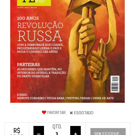
FAVORITAR
ESGOTADO
QTD.
R$
–
+
SEM ESTOQUE...