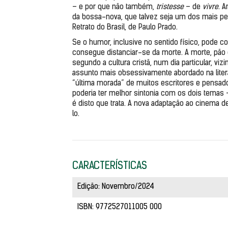
– e por que não também, 
tristesse 
– de 
vivre
. 
da bossa-nova, que talvez seja um dos mais pere
Retrato do Brasil, de Paulo Prado.
Se o humor, inclusive no sentido físico, pode c
consegue distanciar-se da morte. A morte, pão c
segundo a cultura cristã, num dia particular, vi
assunto mais obsessivamente abordado na literatu
“última morada” de muitos escritores e pensador
poderia ter melhor sintonia com os dois temas 
é disto que trata. A nova adaptação ao cinema 
lo. 
CARACTERÍSTICAS
Edição: Novembro/2024
ISBN: 9772527011005 000