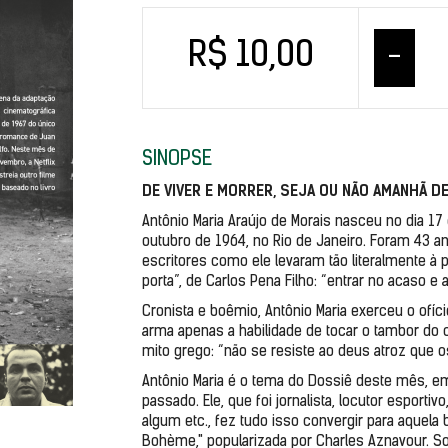
R$ 10,00
–
SINOPSE
DE VIVER E MORRER, SEJA OU NÃO AMANHÃ D
Antônio Maria Araújo de Morais nasceu no dia 17 
outubro de 1964, no Rio de Janeiro. Foram 43 an
escritores como ele levaram tão literalmente à p
porta”, de Carlos Pena Filho: “entrar no acaso e a
Cronista e boêmio, Antônio Maria exerceu o ofíci
arma apenas a habilidade de tocar o tambor do c
mito grego: “não se resiste ao deus atroz que os 
Antônio Maria é o tema do Dossiê deste mês, 
passado. Ele, que foi jornalista, locutor esportiv
algum etc., fez tudo isso convergir para aquela
Bohème," popularizada por Charles Aznavour. S