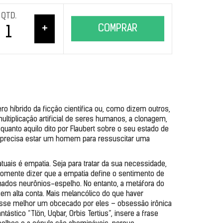
QTD.
+
COMPRAR
 híbrido da ficção científica ou, como dizem outros, 
ultiplicação artificial de seres humanos, a clonagem, 
quanto aquilo dito por Flaubert sobre o seu estado de 
e precisa estar um homem para ressuscitar uma 
is é empatia. Seja para tratar da sua necessidade, 
omente dizer que a empatia define o sentimento de 
ados neurônios-espelho. No entanto, a metáfora do 
 em alta conta. Mais melancólico do que haver 
disse melhor um obcecado por eles – obsessão irônica 
ástico “Tlön, Uqbar, Orbis Tertius”, insere a frase 