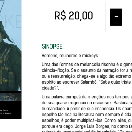
R$ 20,00
–
SINOPSE
Homens, mulheres e mickeys
Uma das formas de melancolia risonha é o gênero
ciência-ficção. Se o assunto da narração for a m
ou a ressurreição, chega-se a algo tão extremo 
espírito ao escrever Salambô: “Sabe quão trist
cidade?”.
Uma palavra campeã de menções nos tempos atua
de sua quase exigência ou escassez. Bastaria s
humanidade. A partir de sua imanência. Os cham
espelho tão rica na literatura nem sempre é tida
espelhos, é poder multiplicá-los. Como, aliás, 
porque era cego. Jorge Luis Borges, no conto fant