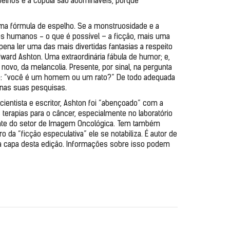
pelhos e a cópula são abomináveis, porque 
uma fórmula de espelho. Se a monstruosidade e a 
humanos - o que é possível – a ficção, mais uma 
pena ler uma das mais divertidas fantasias a respeito 
ard Ashton. Uma extraordinária fábula de humor; e, 
vo, da melancolia. Presente, por sinal, na pergunta 
: “você é um homem ou um rato?” De todo adequada 
 nas suas pesquisas.
tista e escritor, Ashton foi “abençoado” com a 
 terapias para o câncer, especialmente no laboratório 
nte do setor de Imagem Oncológica. Tem também 
 da “ficção especulativa” ele se notabiliza. É autor de 
a capa desta edição. Informações sobre isso podem 