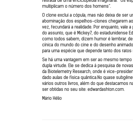
retirada de uma enciclopédia imaginária: “Os es
multiplicam o número dos homens”.
O clone exclui a cópula, mas não deixa de ser 
abominação dos espelhos-clones chegarem aos 
vez, fecundará a realidade. Por enquanto, vale a 
do assunto, que é Mickey7, do estadunidense Edw
como todos sabem, dizem humor é lembrar, de no
cínica do mundo do cine e do desenho animado
para uma espécie que depende tanto dos ratos
Se há uma vantagem em ser ao mesmo tempo cien
dupla virtude. Ele se dedica à pesquisa de novas
da Biotelemetry Research, onde é vice-preside
dado aulas de física quântica.No quase subgênero
vários outros livros, além do que destacamos n
ser obtidas no seu site: edwardashton.com. 
Mário Hélio