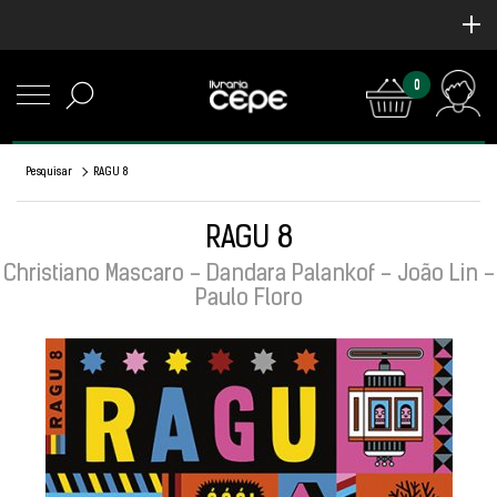
0
Pesquisar
RAGU 8
RAGU 8
Christiano Mascaro - Dandara Palankof - João Lin -
Paulo Floro