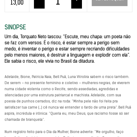
13,00
SINOPSE
Um dia, Torquato Neto tascou: “Escute, meu chapa: um poeta não
se faz com versos. É o risco, é estar sempre a perigo sem
medo, é inventar o perigo e estar sempre recriando dificuldades
pelo menos maiores, é destruir a linguagem e explodir com ela”.
Ele sabia o risco, ele vivia no Brasil da ditadura.
Adelaide, Bione, Patrícia Naia, Bell Puã, Luna Vitrolira sabem o risco também.
De serem – no presente feminino e coletivo – mulheres negras, de viverem
numa cidade violenta como o Recife, sendo assediadas, agredidas e
silenciadas por uma estrutura patriarcal e machista. Adelaide, com sua
poesia de punhos cerrados, diz na roda: “Minha pele não foi feita pra
satisfazer tua carne (…) cê nunca vai entender o fardo de uma preta”. Bell Puã
aspira, incrédula e irônica: “Queria eu, meu Deus, que racismo fosse só ser
chamada de branquela”.
Num registro feito para o Dia da Mulher, Bione adverte: “Me orgulho, faço