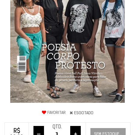
FAVORITAR
ESGOTADO
QTD.
R$
–
+
SEM ESTOQUE...