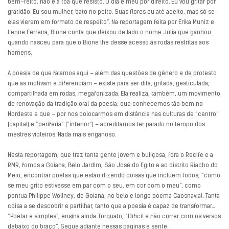
bem-feito, não é à toa que resisto. O dia é meu por direito. Eu vou gritar por
gratidão. Eu sou mulher, bato no peito. Suas flores eu até aceito, mas só se
elas vierem em formato de respeito”. Na reportagem feita por Erika Muniz e
Lenne Ferreira, Bione conta que deixou de lado o nome Júlia que ganhou
quando nasceu para que o Bione lhe desse acesso às rodas restritas aos
homens.
A poesia de que falamos aqui – além das questões de gênero e de protesto
que as motivam e diferenciam – existe para ser dita, gritada, gesticulada,
compartilhada em rodas, megafonizada. Ela realiza, também, um movimento
de renovação da tradição oral da poesia, que conhecemos tão bem no
Nordeste e que – por nos colocarmos em distância nas culturas de “centro”
(capital) e “periferia” (“interior”) – acreditamos ter parado no tempo dos
mestres violeiros. Nada mais enganoso.
Nesta reportagem, que traz tanta gente jovem e buliçosa, fora o Recife e a
RMR, fomos a Goiana, Belo Jardim, São José do Egito e ao distrito Riacho do
Meio, encontrar poetas que estão dizendo coisas que incluem todos, “como
se meu grito estivesse em par com o seu, em cor com o meu”, como
pontua Philippe Wollney, de Goiana, no belo e longo poema Caosnavial. Tanta
coisa a se descobrir e partilhar, tanto que a poesia é capaz de transformar…
“Poetar é simples”, ensina ainda Torquato, “Difícil é não correr com os versos
debaixo do braço”. Segue adiante nessas páginas e sente.