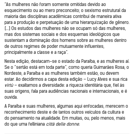
“As mulheres não foram somente omitidas devido ao 
esquecimento ou ao mero preconceito; o sexismo estrutural da 
maioria das disciplinas acadêmicas contribui de maneira ativa 
para a produção e perpetuação de uma hierarquização de gênero.
[...] Os estudos das mulheres não se ocupam só das mulheres, 
mas dos sistemas sociais e dos esquemas ideológicos que 
sustentam a dominação dos homens sobre as mulheres dentro 
de outros regimes de poder mutuamente influentes, 
principalmente a classe e a raça”.
Nesta edição, destacam-se o estado da Paraíba, e as mulheres aí. 
Se o “sertão está em toda parte”, como queria Guimarães Rosa, o 
Nordeste, a Paraíba e as mulheres também estão, ou devem 
estar. Ao decidirmos a capa desta edição – Lucy Alves e sua rica 
virtù 
– exaltamos a diversidade: a riqueza identitária que, fiel às 
suas origens, fala para audiências nacionais e internacionais, e é 
ouvida. 
A Paraíba e suas mulheres, algumas aqui enfocadas, merecem o 
reconhecimento deste e de tantos outros veículos da cultura e 
do pensamento na atualidade. Em muitas, ou, pelo menos, mais 
do que uma felliniana 
città delle donne
.