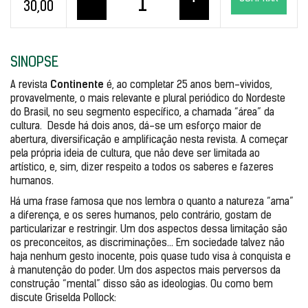
–
+
30,00
SINOPSE
Continente 
A revista 
é, ao completar 25 anos bem-vividos, 
provavelmente, o mais relevante e plural periódico do Nordeste 
do Brasil, no seu segmento específico, a chamada “área” da 
cultura.  Desde há dois anos, dá-se um esforço maior de 
abertura, diversificação e amplificação nesta revista. A começar 
pela própria ideia de cultura, que não deve ser limitada ao 
artístico, e, sim, dizer respeito a todos os saberes e fazeres 
humanos. 
Há uma frase famosa que nos lembra o quanto a natureza “ama” 
a diferença, e os seres humanos, pelo contrário, gostam de 
particularizar e restringir. Um dos aspectos dessa limitação são 
os preconceitos, as discriminações... Em sociedade talvez não 
haja nenhum gesto inocente, pois quase tudo visa à conquista e 
à manutenção do poder. Um dos aspectos mais perversos da 
construção “mental” disso são as ideologias. Ou como bem 
discute Griselda Pollock: