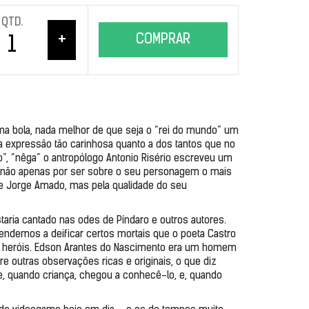
QTD.
+
COMPRAR
ma bola, nada melhor de que seja o “rei do mundo” um 
ima expressão tão carinhosa quanto a dos tantos que no 
o”, “nêga” o antropólogo Antonio Risério escreveu um 
o, não apenas por ser sobre o seu personagem o mais 
 de Jorge Amado, mas pela qualidade do seu 
aria cantado nas odes de Píndaro e outros autores. 
ndemos a deificar certos mortais que o poeta Castro 
 heróis. Edson Arantes do Nascimento era um homem 
re outras observações ricas e originais, o que diz 
ue, quando criança, chegou a conhecê-lo, e, quando 