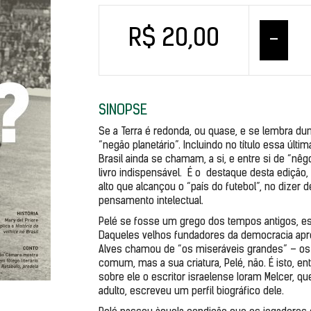
R$ 20,00
–
SINOPSE
Se a Terra é redonda, ou quase, e se lembra du
“negão planetário”. Incluindo no título essa últ
Brasil ainda se chamam, a si, e entre si de “nêg
livro indispensável.  É o  destaque desta ediçã
alto que alcançou o “país do futebol”, no dizer
pensamento intelectual.
Pelé se fosse um grego dos tempos antigos, est
Daqueles velhos fundadores da democracia apre
Alves chamou de “os miseráveis grandes” – os
comum, mas a sua criatura, Pelé, não. É isto, ent
sobre ele o escritor israelense Ioram Melcer, q
adulto, escreveu um perfil biográfico dele.