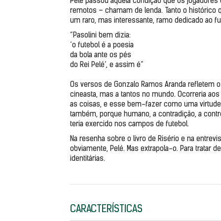
Pelé passou àquela condição que os jogadores 
remotos – chamam de lenda. Tanto o histórico qua
um raro, mas interessante, ramo dedicado ao fu
“Pasolini bem dizia:
‘o futebol é a poesia
da bola ante os pés
do Rei Pelé’, e assim é”
Os versos de Gonzalo Ramos Aranda refletem o
cineasta, mas a tantos no mundo. Ocorreria ao
as coisas, e esse bem-fazer como uma virtude. 
também, porque humano, a contradição, a controv
teria exercido nos campos de futebol.
Na resenha sobre o livro de Risério e na entrevis
obviamente, Pelé. Mas extrapola-o. Para tratar 
identitárias.
CARACTERÍSTICAS