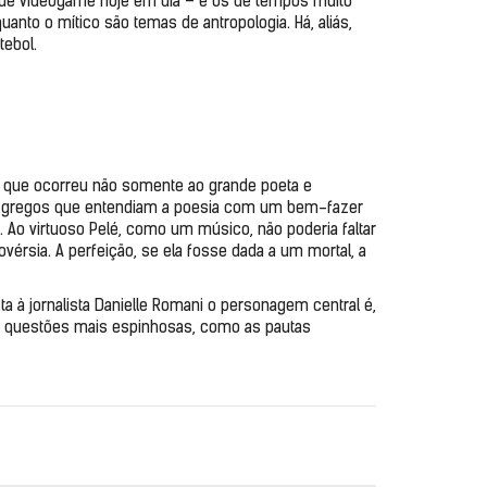
de videogame hoje em dia – e os de tempos muito 
nto o mítico são temas de antropologia. Há, aliás, 
tebol.
 que ocorreu não somente ao grande poeta e 
s gregos que entendiam a poesia com um bem-fazer 
Ao virtuoso Pelé, como um músico, não poderia faltar 
érsia. A perfeição, se ela fosse dada a um mortal, a 
ta à jornalista Danielle Romani o personagem central é, 
de questões mais espinhosas, como as pautas 