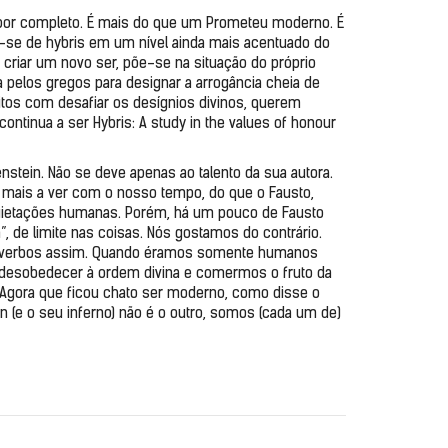
 por completo. É mais do que um Prometeu moderno. É 
a-se de hybris em um nível ainda mais acentuado do 
 criar um novo ser, põe-se na situação do próprio 
pelos gregos para designar a arrogância cheia de 
itos com desafiar os desígnios divinos, querem 
ntinua a ser Hybris: A study in the values of honour 
stein. Não se deve apenas ao talento da sua autora. 
 mais a ver com o nosso tempo, do que o Fausto, 
nquietações humanas. Porém, há um pouco de Fausto 
 de limite nas coisas. Nós gostamos do contrário. 
 de verbos assim. Quando éramos somente humanos 
sobedecer à ordem divina e comermos o fruto da 
 Agora que ficou chato ser moderno, como disse o 
n (e o seu inferno) não é o outro, somos (cada um de) 