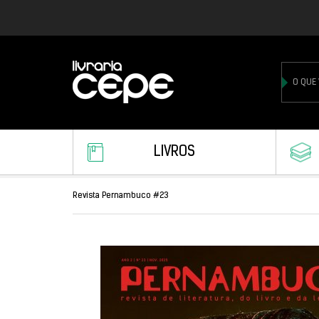
LIVROS
Revista Pernambuco #23