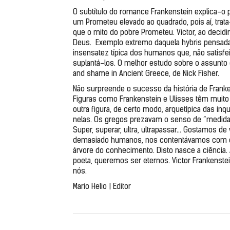
O subtítulo do romance Frankenstein explica-o
um Prometeu elevado ao quadrado, pois aí, trat
que o mito do pobre Prometeu. Victor, ao decidir
Deus.  Exemplo extremo daquela hybris pensada 
insensatez típica dos humanos que, não satisfe
suplantá-los. O melhor estudo sobre o assunto co
and shame in Ancient Greece, de Nick Fisher. 
Não surpreende o sucesso da história de Franken
Figuras como Frankenstein e Ulisses têm muito
outra figura, de certo modo, arquetípica das i
nelas. Os gregos prezavam o senso de “medida”,
Super, superar, ultra, ultrapassar... Gostamos
demasiado humanos, nos contentávamos com de
árvore do conhecimento. Disto nasce a ciência.
poeta, queremos ser eternos. Victor Frankenstei
nós. 
Mario Helio | Editor