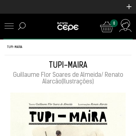
0
TUPI-MAÍRA
TUPI-MAÍRA
Guillaume Flor Soares de Almeida/ Renato
Alarcão(Ilustrações)